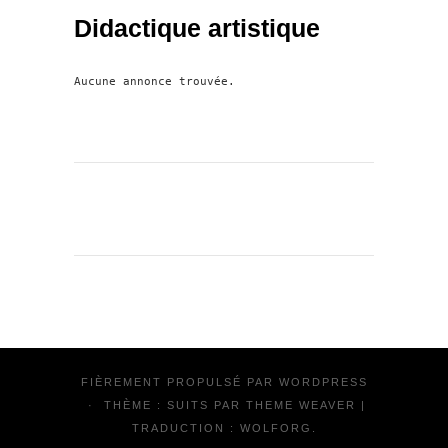
Didactique artistique
Aucune annonce trouvée.
FIÈREMENT PROPULSÉ PAR
WORDPRESS
·
THÈME : SUITS PAR
THEME WEAVER
|
TRADUCTION :
WOLFORG
.