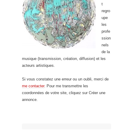
t
regro
upe
les
profe
ssion
nels
de la
musique (transmission, création, diffusion) et les
acteurs artistiques.
Si vous constatez une erreur ou un oubli, merci de
me contacter
. Pour me transmettre les
coordonnées de votre site, cliquez sur Créer une
annonce.