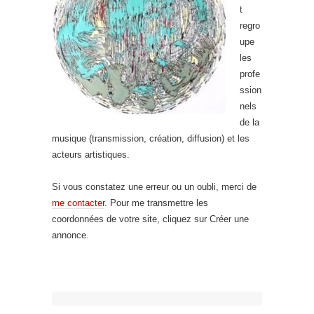
t
regro
upe
les
profe
ssion
nels
de la
musique (transmission, création, diffusion) et les
acteurs artistiques.
Si vous constatez une erreur ou un oubli, merci de
me contacter
. Pour me transmettre les
coordonnées de votre site, cliquez sur Créer une
annonce.